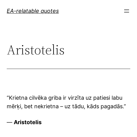
Skip
EA-relatable quotes
to
content
Aristotelis
“Krietna cilvēka griba ir virzīta uz patiesi labu
mērķi, bet nekrietna – uz tādu, kāds pagadās.”
—
Aristotelis